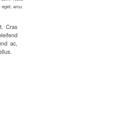
 eget, arcu.
t. Cras
leifend
fend ac,
llus.