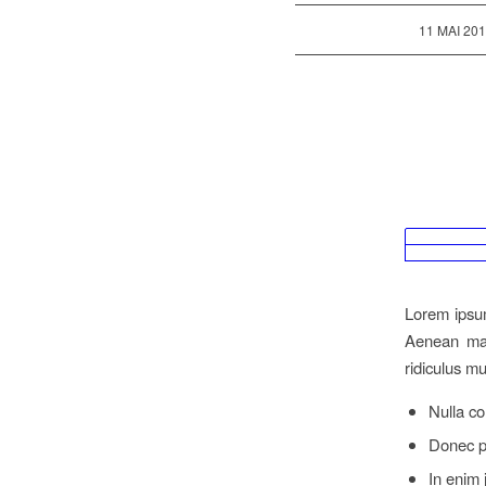
/
11 MAI 20
Lorem ipsum
Aenean mas
ridiculus m
Nulla c
Donec pe
In enim 