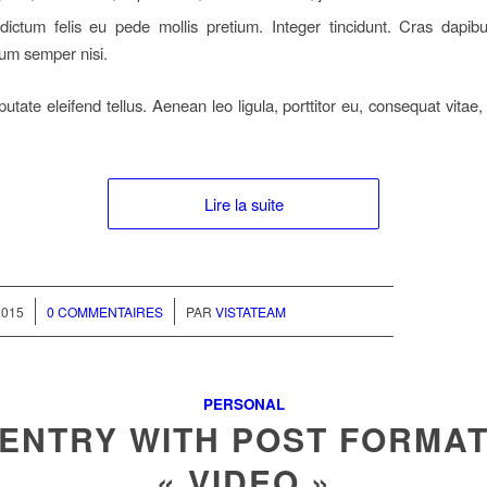
dictum felis eu pede mollis pretium. Integer tincidunt. Cras dapib
um semper nisi.
tate eleifend tellus. Aenean leo ligula, porttitor eu, consequat vitae,
Lire la suite
/
2015
0 COMMENTAIRES
PAR
VISTATEAM
PERSONAL
ENTRY WITH POST FORMA
« VIDEO »