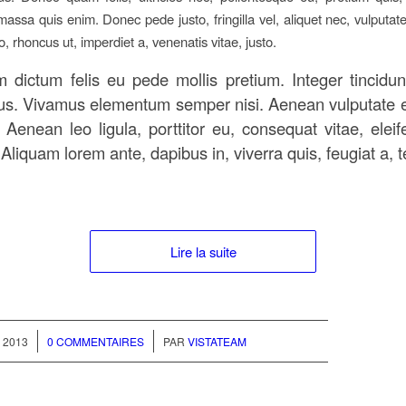
assa quis enim. Donec pede justo, fringilla vel, aliquet nec, vulputate
o, rhoncus ut, imperdiet a, venenatis vitae, justo.
m dictum felis eu pede mollis pretium. Integer tincidun
us. Vivamus elementum semper nisi. Aenean vulputate e
. Aenean leo ligula, porttitor eu, consequat vitae, elei
Aliquam lorem ante, dapibus in, viverra quis, feugiat a, te
Lire la suite
/
 2013
0 COMMENTAIRES
PAR
VISTATEAM