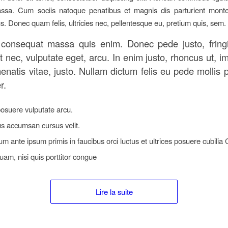
sa. Cum sociis natoque penatibus et magnis dis parturient monte
us. Donec quam felis, ultricies nec, pellentesque eu, pretium quis, sem.
 consequat massa quis enim. Donec pede justo, fringil
t nec, vulputate eget, arcu. In enim justo, rhoncus ut, i
enatis vitae, justo. Nullam dictum felis eu pede mollis 
r.
osuere vulputate arcu.
s accumsan cursus velit.
um ante ipsum primis in faucibus orci luctus et ultrices posuere cubilia
uam, nisi quis porttitor congue
Lire la suite