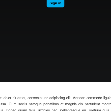
 dolor sit amet, consectetuer adipiscing elit. Aenean commodo ligula
sa. Cum sociis natoque penatibus et magnis dis parturient monte
us. Donec quam felis, ultricies nec, pellentesque eu, pretium quis