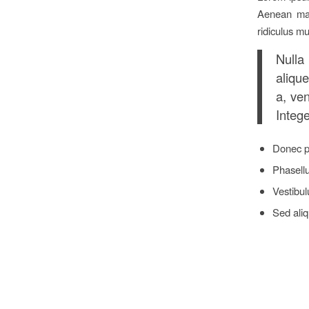
Aenean mas
ridiculus m
Nulla
alique
a, ven
Intege
Donec p
Phasellu
Vestibul
Sed aliq