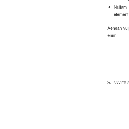
Nullam 
element
Aenean vulpu
enim.
/
24 JANVIER 