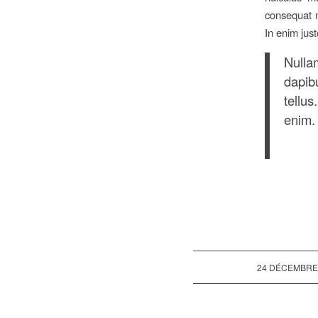
consequat m
In enim just
Nulla
dapib
tellus
enim. 
/
24 DÉCEMBRE