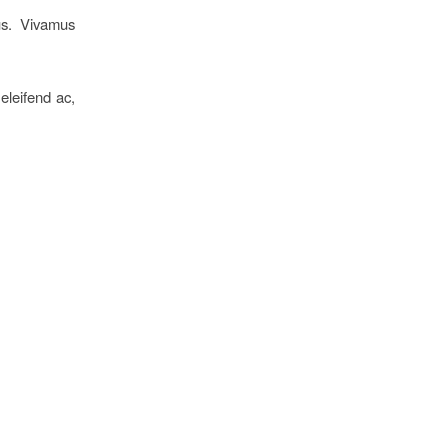
us. Vivamus
 eleifend ac,
T