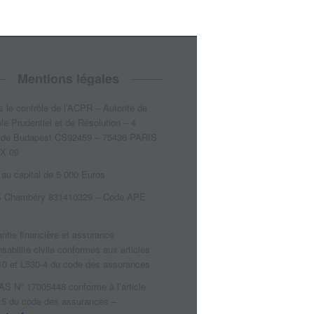
Mentions légales
 le contrôle de l’ACPR – Autorité de
le Prudentiel et de Résolution – 4
 de Budapest CS92459 – 75436 PARIS
X 09
 au capital de 5 000 Euros
 Chambéry 831410329 – Code APE
Z
ntie financière et assurance
sabilité civile conformes aux articles
10 et L530-4 du code des assurances
AS N° 17005448 conforme à l’article
.5 du code des assurances –