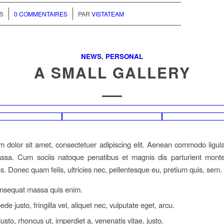
/
15
0 COMMENTAIRES
PAR
VISTATEAM
NEWS
,
PERSONAL
A SMALL GALLERY
 dolor sit amet, consectetuer adipiscing elit. Aenean commodo ligula
sa. Cum sociis natoque penatibus et magnis dis parturient monte
us. Donec quam felis, ultricies nec, pellentesque eu, pretium quis, sem.
onsequat massa quis enim.
de justo, fringilla vel, aliquet nec, vulputate eget, arcu.
justo, rhoncus ut, imperdiet a, venenatis vitae, justo.