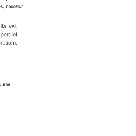
s, nascetur
la vel,
mperdiet
pretium.
 Curae;