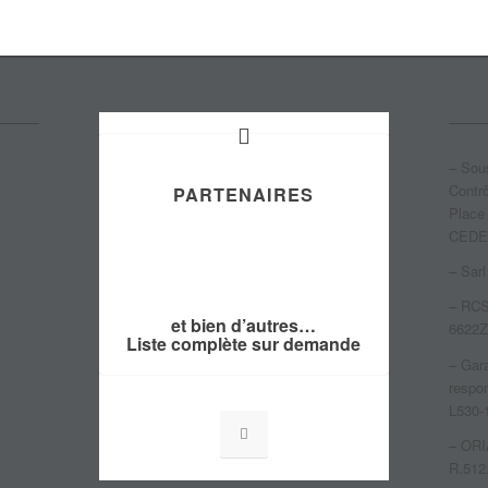
– Sous
Contrô
PARTENAIRES
Place
CEDE
– Sarl
– RCS
et bien d’autres…
6622
Liste complète sur demande
– Gara
respon
L530-
– ORI
R.512