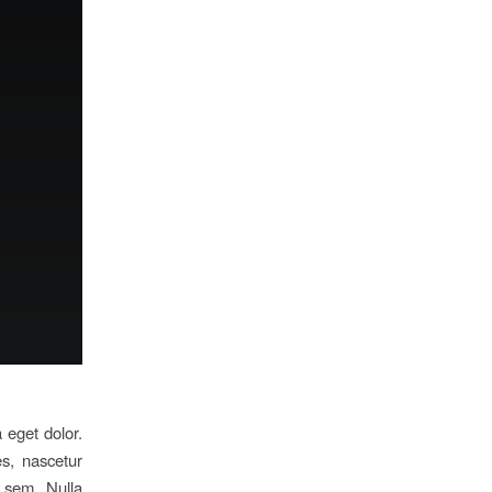
 eget dolor.
s, nascetur
, sem. Nulla