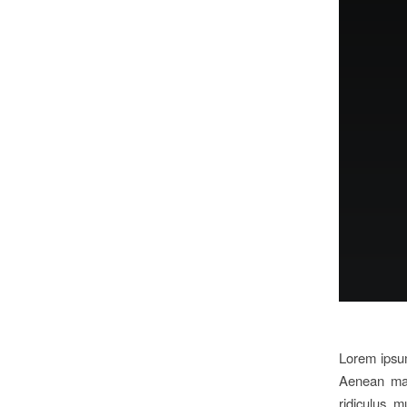
Lorem ipsum
Aenean mas
ridiculus m