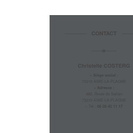
CONTACT
Christelle COSTERG
– Siège social :
73210 AIME-LA-PLAGNE
– Adresse :
492, Route du Safran
73210 AIME-LA-PLAGNE
– Tél :
06 28 45 11 17