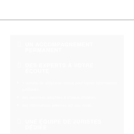
UN ACCOMPAGNEMENT
PERMANENT
DES EXPERTS À VOTRE
ÉCOUTE
1 numéro de téléphone unique pour toutes informations
juridiques,
des réponses adaptées à chaque situation,
des informations précises sur vos droits.
UNE ÉQUIPE DE JURISTES
DÉDIÉE