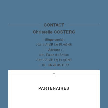
CONTACT
Christelle COSTERG
– Siège social :
73210 AIME-LA-PLAGNE
– Adresse :
492, Route du Safran
73210 AIME-LA-PLAGNE
– Tél :
06 28 45 11 17
PARTENAIRES