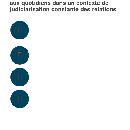
aux quotidiens dans un contexte de
judiciarisation constante des relations
GRÂCE À UN ACCOMPAGNEMENT
PERMANENT
DES EXPERTS À VOTRE ÉCOUTE
UNE ÉQUIPE DE JURISTES DÉDIÉE
ORGANISER VOTRE DÉFENSE
JUDICIAIRE ET PRENDRE EN
CHARGE LES FRAIS