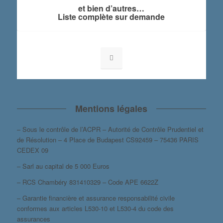
et bien d’autres…
Liste complète sur demande
Mentions légales
– Sous le contrôle de l’ACPR – Autorité de Contrôle Prudentiel et
de Résolution – 4 Place de Budapest CS92459 – 75436 PARIS
CEDEX 09
– Sarl au capital de 5 000 Euros
– RCS Chambéry 831410329 – Code APE 6622Z
– Garantie financière et assurance responsabilité civile
conformes aux articles L530-10 et L530-4 du code des
assurances