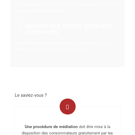
à la négociation amiable de vos litiges pouvant vous éviter
une procédure de médiation
ORGANISER VOTRE DÉFENSE
JUDICIAIRE
et prendre en charge les frais et les honoraires de vos
défenseurs, avocats, experts judiciaires …
Le saviez-vous ?
Une procédure de médiation
doit être mise à la
disposition des consommateurs gratuitement par les