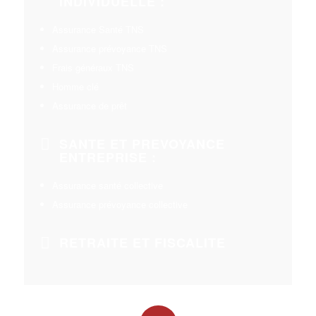
INDIVIDUELLE :
Assurance Santé TNS
Assurance prévoyance TNS
Frais généraux TNS
Homme clé
Assurance de prêt
SANTE ET PREVOYANCE
ENTREPRISE :
Assurance santé collective
Assurance prévoyance collective
RETRAITE ET FISCALITE