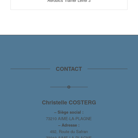
Aerobics Trainer Level 3
CONTACT
Christelle COSTERG
– Siège social :
73210 AIME-LA-PLAGNE
– Adresse :
492, Route du Safran
73210 AIME-LA-PLAGNE